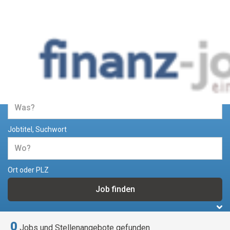
Jobs und Stellenangebote im
Bereich Finanzen
Jobtitel, Suchwort
Ort oder PLZ
0
Jobs und Stellenangebote gefunden