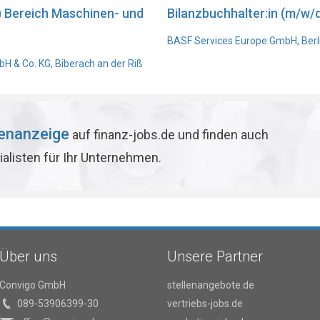
) Bereich Maschinen- und
Bilanzbuchhalter:in (m/w/d
BASF Services Europe GmbH, Berl
 & Co. KG, Biberach an der Riß
lenanzeige
auf finanz-jobs.de und finden auch
ialisten für Ihr Unternehmen.
Über uns
Unsere Partner
Convigo GmbH
stellenangebote.de
089-53906399-30
vertriebs-jobs.de