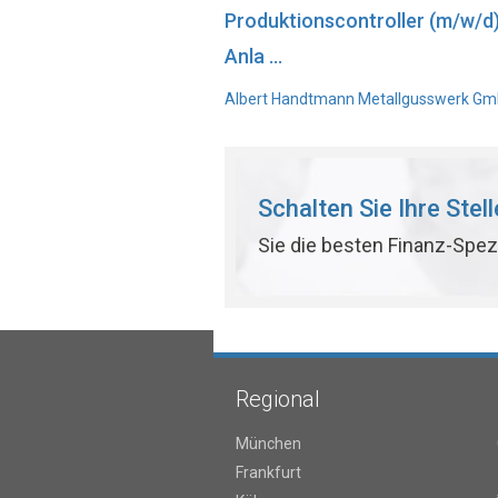
Produktionscontroller (m/w/d
Anla ...
Albert Handtmann Metallgusswerk GmbH
Schalten Sie Ihre Stel
Sie die besten Finanz-Spez
Regional
München
Frankfurt