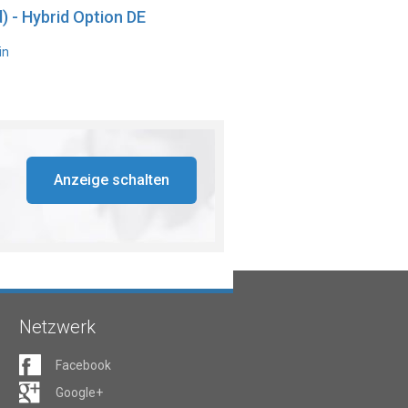
) - Hybrid Option DE
in
Anzeige schalten
Netzwerk
Facebook
Google+