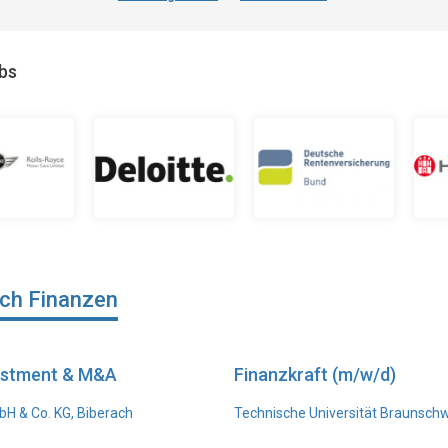
obs
ich Finanzen
vestment & M&A
Finanzkraft (m/w/d)
H & Co. KG, Biberach
Technische Universität Braunsch