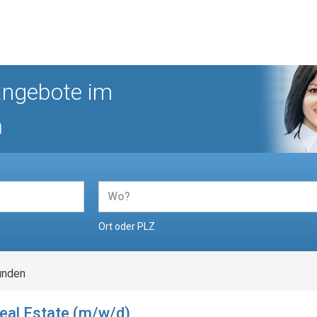
angebote im
n
Ort oder PLZ
unden
al Estate (m/w/d)