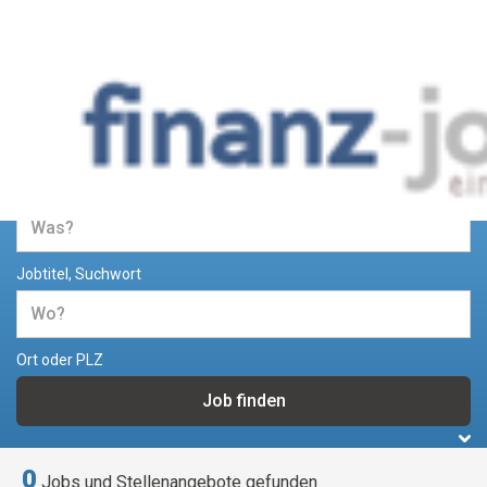
Jobs und Stellenangebote im
Bereich Finanzen
Jobtitel, Suchwort
Ort oder PLZ
0
Jobs und Stellenangebote gefunden