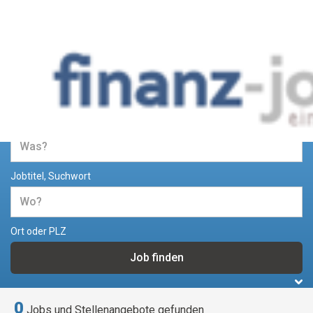
Jobs und Stellenangebote im
Bereich Finanzen
Jobtitel, Suchwort
Ort oder PLZ
0
Jobs und Stellenangebote gefunden