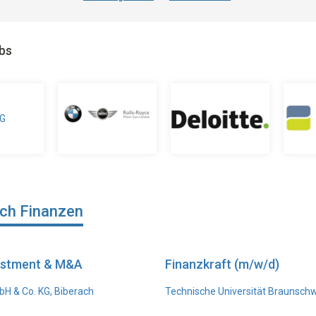
obs
ich Finanzen
vestment & M&A
Finanzkraft (m/w/d)
H & Co. KG, Biberach
Technische Universität Braunsch