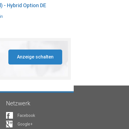
) - Hybrid Option DE
in
Anzeige schalten
Netzwerk
Facebook
Google+