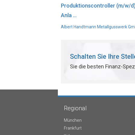
Produktionscontroller (m/w/d
Anla ...
Albert Handtmann Metallgusswerk GmbH
Schalten Sie Ihre Stel
Sie die besten Finanz-Spez
Regional
München
Frankfurt