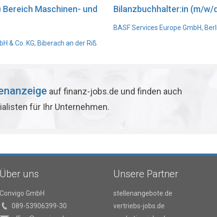
) Bereich Maschinen- und
Bilanzbuchhalter:in (m/w/d
BASF Services Europe GmbH, Berl
 & Co. KG, Biberach an der Riß
lenanzeige
auf finanz-jobs.de und finden auch
ialisten für Ihr Unternehmen.
Über uns
Unsere Partner
Convigo GmbH
stellenangebote.de
089-53906399-30
vertriebs-jobs.de