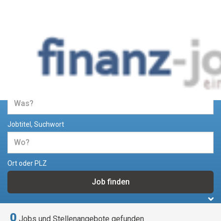
Jobs und Stellenangebote im
Bereich Finanzen
Jobtitel, Suchwort
Ort oder PLZ
0
Jobs und Stellenangebote gefunden