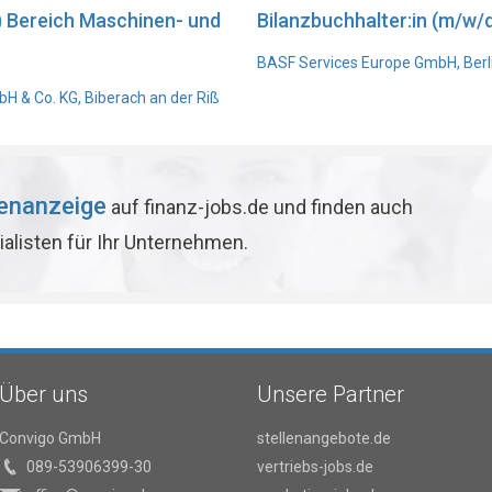
) Bereich Maschinen- und
Bilanzbuchhalter:in (m/w/d
BASF Services Europe GmbH, Berl
 & Co. KG, Biberach an der Riß
lenanzeige
auf finanz-jobs.de und finden auch
ialisten für Ihr Unternehmen.
Über uns
Unsere Partner
Convigo GmbH
stellenangebote.de
089-53906399-30
vertriebs-jobs.de