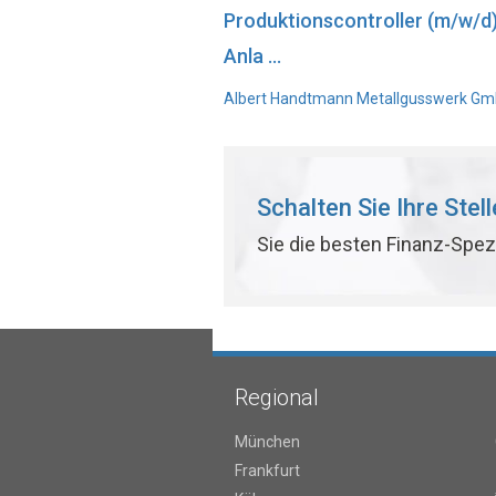
Produktionscontroller (m/w/d
Anla ...
Albert Handtmann Metallgusswerk GmbH
Schalten Sie Ihre Stel
Sie die besten Finanz-Spez
Regional
München
Frankfurt