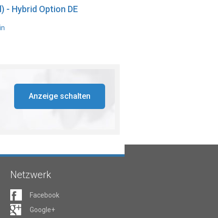
) - Hybrid Option DE
in
Anzeige schalten
Netzwerk
Facebook
Google+