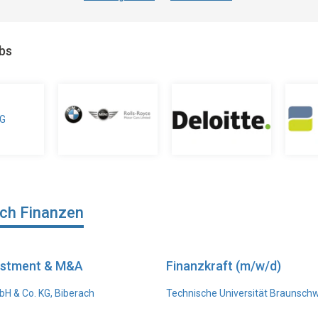
obs
ich Finanzen
vestment & M&A
Finanzkraft (m/w/d)
H & Co. KG, Biberach
Technische Universität Braunsch