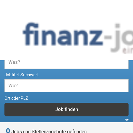
Jobs und Stellenangebote im
Bereich Finanzen
Jobtitel, Suchwort
Ort oder PLZ
0
Jobs und Stellenangebote gefunden