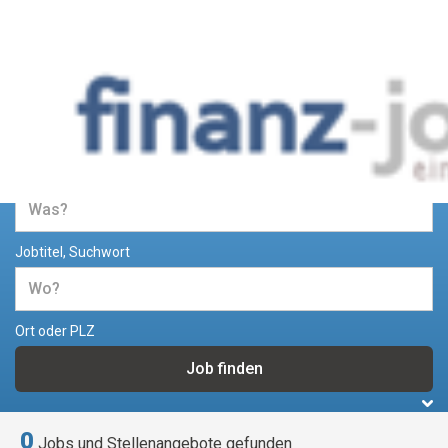
Jobs und Stellenangebote im
Bereich Finanzen
Jobtitel, Suchwort
Ort oder PLZ
0
Jobs und Stellenangebote gefunden