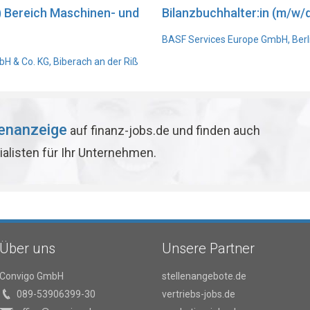
) Bereich Maschinen- und
Bilanzbuchhalter:in (m/w/d
BASF Services Europe GmbH, Berl
 & Co. KG, Biberach an der Riß
lenanzeige
auf finanz-jobs.de und finden auch
ialisten für Ihr Unternehmen.
Über uns
Unsere Partner
Convigo GmbH
stellenangebote.de
089-53906399-30
vertriebs-jobs.de