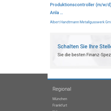
Produktionscontroller (m/w/d
Anla ...
Albert Handtmann Metallgusswerk GmbH
Schalten Sie Ihre Stel
Sie die besten Finanz-Spez
Regional
München
Frankfurt