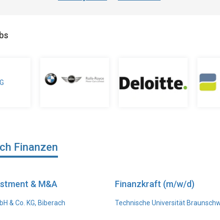
obs
ich Finanzen
vestment & M&A
Finanzkraft (m/w/d)
H & Co. KG, Biberach
Technische Universität Braunsch