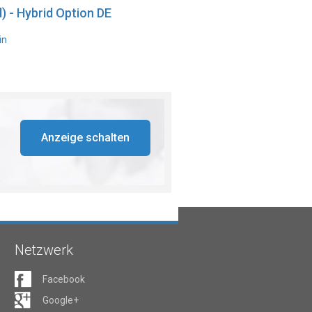
) - Hybrid Option DE
in
Anzeige schalten
Netzwerk
Facebook
Google+