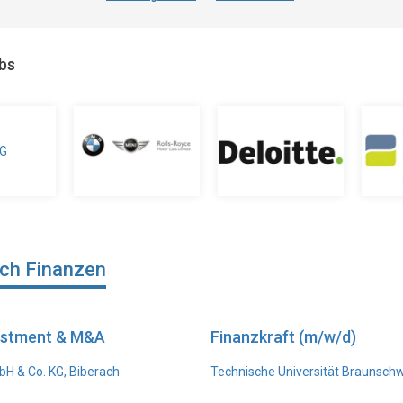
obs
ich Finanzen
vestment & M&A
Finanzkraft (m/w/d)
H & Co. KG, Biberach
Technische Universität Braunsch