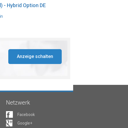
) - Hybrid Option DE
in
Anzeige schalten
Netzwerk
Facebook
Google+