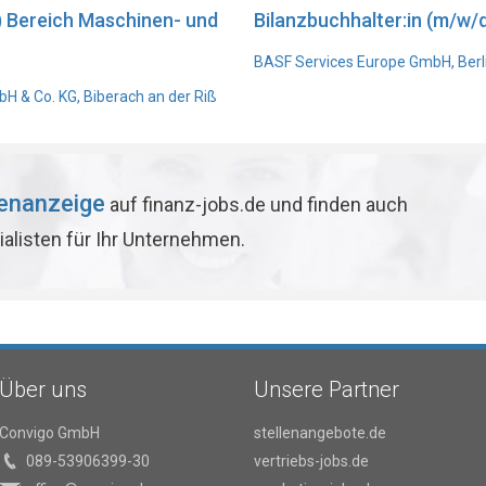
) Bereich Maschinen- und
Bilanzbuchhalter:in (m/w/d
BASF Services Europe GmbH, Berl
 & Co. KG, Biberach an der Riß
lenanzeige
auf finanz-jobs.de und finden auch
ialisten für Ihr Unternehmen.
Über uns
Unsere Partner
Convigo GmbH
stellenangebote.de
089-53906399-30
vertriebs-jobs.de