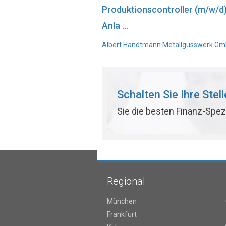
Produktionscontroller (m/w/d
Anla ...
Albert Handtmann Metallgusswerk GmbH
Schalten Sie Ihre Stel
Sie die besten Finanz-Spez
Regional
München
Frankfurt