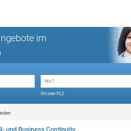
angebote im
n
Ort oder PLZ
unden
l- und Business Continuity