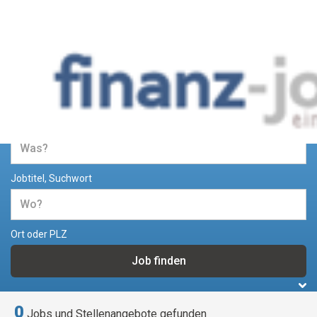
Jobs und Stellenangebote im
Bereich Finanzen
Jobtitel, Suchwort
Ort oder PLZ
0
Jobs und Stellenangebote gefunden