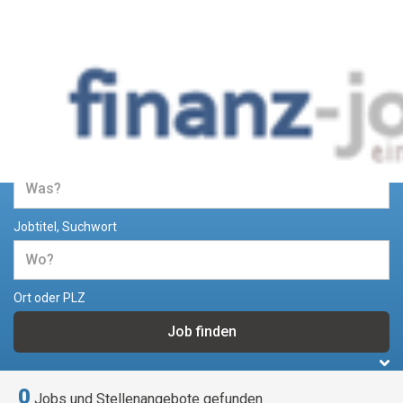
Jobs und Stellenangebote im
Bereich Finanzen
Jobtitel, Suchwort
Ort oder PLZ
0
Jobs und Stellenangebote gefunden