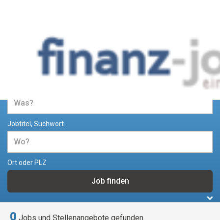
Jobs und Stellenangebote im
Bereich Finanzen
Jobtitel, Suchwort
Ort oder PLZ
0
Jobs und Stellenangebote gefunden