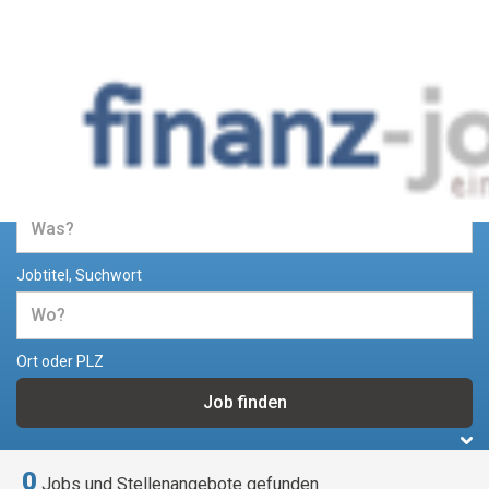
Jobs und Stellenangebote im
Bereich Finanzen
Jobtitel, Suchwort
Ort oder PLZ
0
Jobs und Stellenangebote gefunden