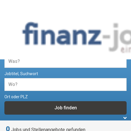
Jobs und Stellenangebote im
Bereich Finanzen
Jobtitel, Suchwort
Ort oder PLZ
0
Jobs und Stellenangebote gefunden