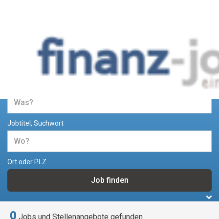
Jobs und Stellenangebote im
Bereich Finanzen
Jobtitel, Suchwort
Ort oder PLZ
0
Jobs und Stellenangebote gefunden