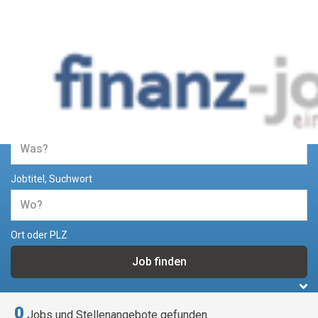
Jobs und Stellenangebote im
Bereich Finanzen
Jobtitel, Suchwort
Ort oder PLZ
0
Jobs und Stellenangebote gefunden