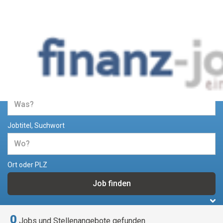
Jobs und Stellenangebote im
Bereich Finanzen
Jobtitel, Suchwort
Ort oder PLZ
0
Jobs und Stellenangebote gefunden