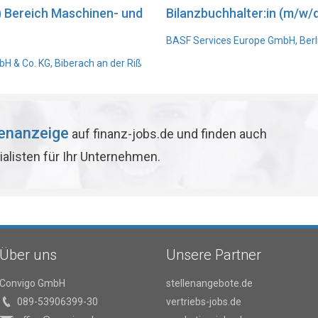
) Bereich Maschinen- und
Bilanzbuchhalter:in (m/w/d
BASF Services Europe GmbH, Berl
 & Co. KG, Biberach an der Riß
lenanzeige
auf finanz-jobs.de und finden auch
ialisten für Ihr Unternehmen.
Über uns
Unsere Partner
Convigo GmbH
stellenangebote.de
089-53906399-30
vertriebs-jobs.de