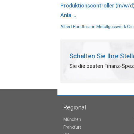
Produktionscontroller (m/w/d
Anla ...
Albert Handtmann Metallgusswerk GmbH
Schalten Sie Ihre Stel
Sie die besten Finanz-Spez
Regional
München
Frankfurt