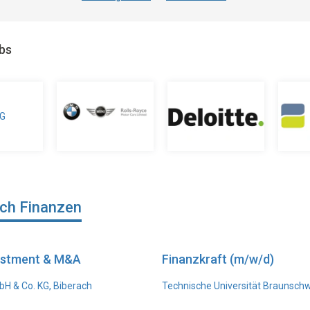
obs
ich Finanzen
vestment & M&A
Finanzkraft (m/w/d)
H & Co. KG, Biberach
Technische Universität Braunsch