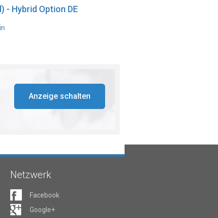
) - Hybrid Option DE
in
Anzeige schalten
Netzwerk
Facebook
Google+