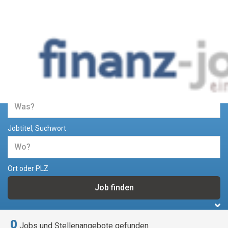
Jobs und Stellenangebote im
Bereich Finanzen
Jobtitel, Suchwort
Ort oder PLZ
0
Jobs und Stellenangebote gefunden