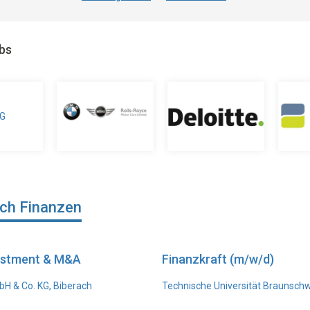
obs
ich Finanzen
vestment & M&A
Finanzkraft (m/w/d)
H & Co. KG, Biberach
Technische Universität Braunsch