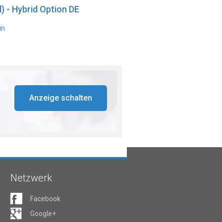
) - Hybrid Option DE
in
Anzeige schalten
Netzwerk
Facebook
Google+