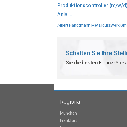
Produktionscontroller (m/w/d
Anla ...
Albert Handtmann Metallgusswerk GmbH
Schalten Sie Ihre Stel
Sie die besten Finanz-Spez
Regional
München
Frankfurt