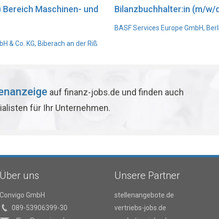
) Bereich Maschinen- und
Bilanzbuchhalter:in (m/w/d
BASF Services Europe GmbH, Berl
 & Co. KG, Biberach an der Riß
lenanzeige
auf finanz-jobs.de und finden auch
ialisten für Ihr Unternehmen.
Über uns
Unsere Partner
Convigo GmbH
stellenangebote.de
089-53906399-30
vertriebs-jobs.de