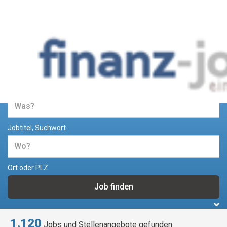
Jobs und Stellenangebote im
Bereich Finanzen
Jobtitel, Suchwort
Ort oder PLZ
1.120
Jobs und Stellenangebote gefunden