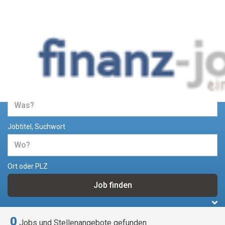
Jobs und Stellenangebote im
Bereich Finanzen
Jobtitel, Suchwort
Ort oder PLZ
0
Jobs und Stellenangebote gefunden