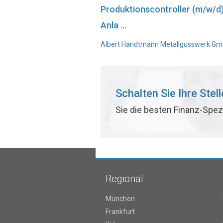
Produktionscontroller (m/w/d
Anla ...
Albert Handtmann Metallgusswerk GmbH
Schalten Sie Ihre Stel
Sie die besten Finanz-Spez
Regional
München
Frankfurt