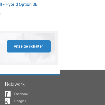
) - Hybrid Option DE
in
Anzeige schalten
Netzwerk
Facebook
Google+