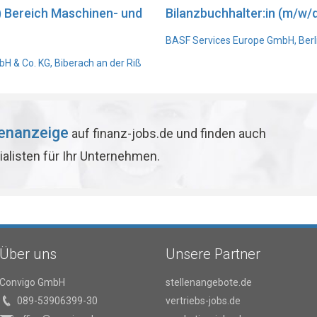
) Bereich Maschinen- und
Bilanzbuchhalter:in (m/w/d
BASF Services Europe GmbH, Berl
 & Co. KG, Biberach an der Riß
lenanzeige
auf finanz-jobs.de und finden auch
ialisten für Ihr Unternehmen.
Über uns
Unsere Partner
Convigo GmbH
stellenangebote.de
089-53906399-30
vertriebs-jobs.de