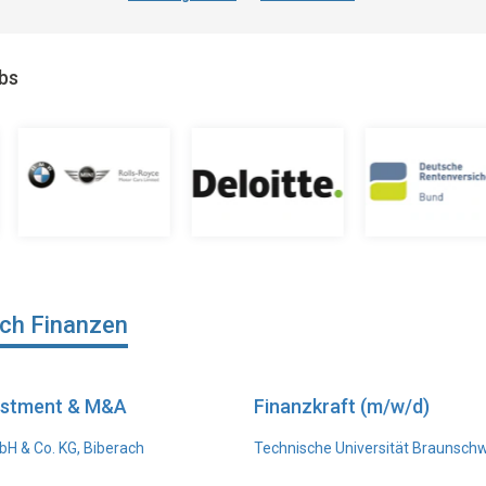
obs
ich Finanzen
vestment & M&A
Finanzkraft (m/w/d)
H & Co. KG, Biberach
Technische Universität Braunsch