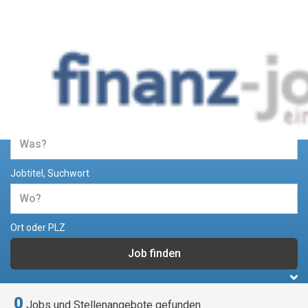
Jobs und Stellenangebote im
Bereich Finanzen
Jobtitel, Suchwort
Ort oder PLZ
0
Jobs und Stellenangebote gefunden