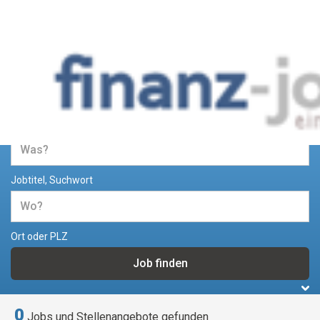
Jobs und Stellenangebote im
Bereich Finanzen
Jobtitel, Suchwort
Ort oder PLZ
0
Jobs und Stellenangebote gefunden