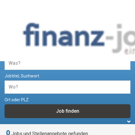
Jobs und Stellenangebote im
Bereich Finanzen
Jobtitel, Suchwort
Ort oder PLZ
0
Jobs und Stellenangebote gefunden